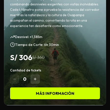
combinando desniveles exigentes con vistas inolvidables.
Cada kilómetro pone a prueba la resistencia del corredor
mientras la naturaleza y la cultura de Oxapampa
acompañan el camino, convirtiendo la ruta en una
experiencia tan desafiante como emocionante.
Desnivel: +1,385m
Tiempo de Corte: 6h 30min
S/
306
S/
360
Cantidad de tickets
0
MÁS INFORMACIÓN