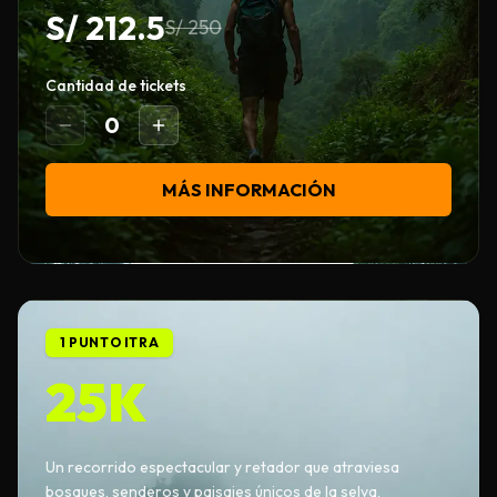
S/
212.5
S/
250
Cantidad de tickets
0
MÁS INFORMACIÓN
1 PUNTO ITRA
25K
Un recorrido espectacular y retador que atraviesa
bosques, senderos y paisajes únicos de la selva,